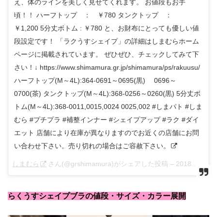
え、体のラインを美しく見せてくれます。 お値段もお手
頃！！ ハーフトップ ： ￥780 タンクトップ ：
￥1,200 5分丈ボトム : ￥780 と、お財布にとっても優しい値
段設定です！ 「ラクうすシェイプ」の詳細はしまむらホーム
ページに掲載されています。 ぜひぜひ、チェックしてみて下
さい！↓ https://www.shimamura.gr.jp/shimamura/ps/rakuusu/
ハーフトップ(M～4L):364-0691～0695(黒) 0696～
0700(茶) タンクトップ(M～4L):368-0256～0260(黒) 5分丈ボ
トム(M～4L):368-0011,0015,0024 0025,002 #しまパト #しま
むら #プチプラ #補整インナー #シェイプアップ #ラク #ダイ
エット 店舗により在庫が異なりますのでお近くの店舗にお問
い合わせ下さい。売り切れの場合はご容赦下さい。
しまむら
さん(@grshimamura)がシェアした投稿 –
2018年 2月月6日午後5時26分PST
らくうすシェイプブラの値段・サイズ・カラー展開