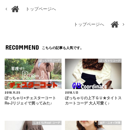
トップページへ
トップページへ
RECOMMEND
こちらの記事も人気です。
ぽっちゃりコーデ
ぽっちゃりコーデ
2018.11.25
2018.1.13
ぽっちゃり×チェスターコート
ぽっちゃりの上下ＧＵ★タイトス
Re-Jリジェイで買ってみた♪
カートコーデ 大人可愛く♪
しまむら/Avail コーデ
脇汗・ニオイ対策