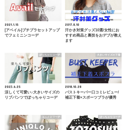
2021.1.15
2017.8.10
[アベイル]プチプラセットアップ
汗かき対策グッズ10選/女性にお
でフェミニンコーデ
すすめ商品と裏技をおデブが教え
ます
ぽっちゃりコーデ
大きいサイズの下着
2023.6.25
2018.10.28
涼しくて可愛い♪大きいサイズの
バストキーパー口コミレビュー/
リブパンツでぽっちゃりコーデ
補正下着×スポーツブラが優秀
ユニクロコーデ
ぽっちゃりコーデ