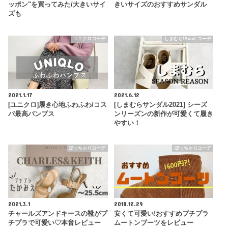
ッポン"を買ってみた/大きいサイ
きいサイズのおすすめサンダル
ズも
ユニクロコーデ
しまむら/Avail コーデ
2021.1.17
2021.6.12
[ユニクロ]履き心地ふわふわ/コス
[しまむらサンダル2021] シーズ
パ最高パンプス
ンリーズンの新作が可愛くて履き
やすい！
ぽっちゃりコーデ
ぽっちゃりコーデ
2021.3.1
2018.12.29
チャールズアンドキースの靴がプ
安くて可愛い!おすすめプチプラ
チプラで可愛い♡本音レビュー
ムートンブーツをレビュー