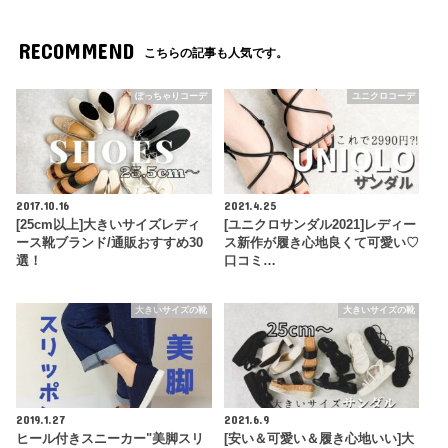
RECOMMEND
こちらの記事も人気です。
ぽっちゃりコーデ
ユニクロコーデ
2017.10.16
2021.4.25
[25cm以上]大きいサイズレディ
[ユニクロサンダル2021]レディー
ース靴ブランド/通販おすすめ30
ス新作が履き心地良くて可愛い♡
選！
口コミ…
大きいサイズの靴
大きいサイズの靴
2019.1.27
2021.6.9
ヒール付きスニーカー"美脚スリ
[安い＆可愛い＆履き心地いい]大