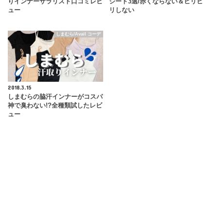
りインナーサラリスト口コミレビ
シート3選/赤くならない＆ヒリヒ
ュー
リしない
しまむら/Avail コーデ
2018.3.15
しまむらの脇汗インナーがコスパ
神で臭わない!?全種類試したレビ
ュー