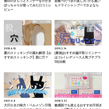
無印のさらっとインナーを汗かき
前髪べたつきの直し方♪汗も臭い
ぽっちゃりが使ってみた口コミレ
もドライシャンプーでさよなら
ビュー
脇汗・ニオイ対策
脇汗・ニオイ対策
2018.6.10
2019.3.14
夏のストッキングの蒸れ解消【お
[最強]おすすめ脇汗取りインナー
すすめストッキング】股に穴？
はコレ! レディース人気プチプラ
5社比較
脇汗・ニオイ対策
脇汗・ニオイ対策
2021.5.8
2018.5.21
大汗かきの味方！ベルメゾン汗取
敏感肌でも使えるおすすめ汗拭き