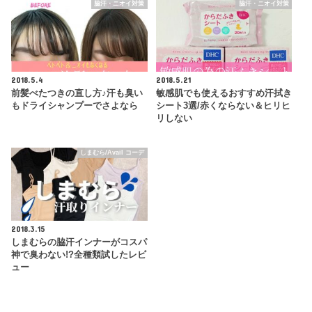
脇汗・ニオイ対策
脇汗・ニオイ対策
2018.5.4
2018.5.21
前髪べたつきの直し方♪汗も臭い
敏感肌でも使えるおすすめ汗拭き
もドライシャンプーでさよなら
シート3選/赤くならない＆ヒリヒ
リしない
しまむら/Avail コーデ
2018.3.15
しまむらの脇汗インナーがコスパ
神で臭わない!?全種類試したレビ
ュー