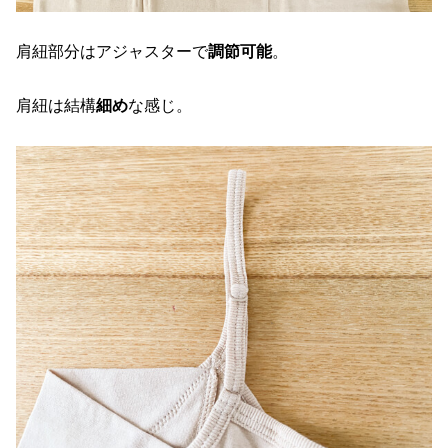
肩紐部分はアジャスターで
調節可能
。
肩紐は結構
細め
な感じ。