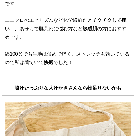
です。
ユニクロのエアリズムなど化学繊維だと
チクチクして痒
い
…、あせもで肌荒れに悩む方など
敏感肌
の方におすす
めです。
綿100％でも生地は薄めで軽く、ストレッチも効いている
ので私は着ていて
快適
でした！
脇汗たっぷりな大汗かきさんなら物足りないかも