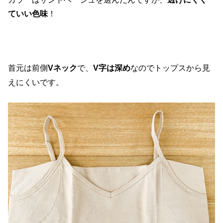
ていい色味
！
首元は前側
Vネック
で、
V字は深め
なのでトップスから見
えにくいです。