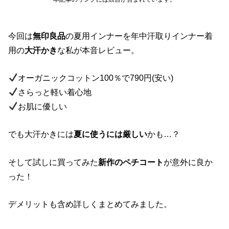
今回は
無印良品
の夏用インナーを年中汗取りインナー着
用の
大汗かき
な私が本音レビュー。
オーガニックコットン100％で790円(安い)
さらっと軽い着心地
お肌に優しい
でも大汗かきには
夏に使うには厳しい
かも…？
そして試しに買ってみた
新作のペチコート
が意外に良か
った！
デメリットも含め詳しくまとめてみました。