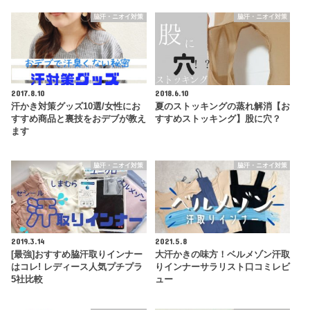
脇汗・ニオイ対策
脇汗・ニオイ対策
2017.8.10
2018.6.10
汗かき対策グッズ10選/女性にお
夏のストッキングの蒸れ解消【お
すすめ商品と裏技をおデブが教え
すすめストッキング】股に穴？
ます
脇汗・ニオイ対策
脇汗・ニオイ対策
2019.3.14
2021.5.8
[最強]おすすめ脇汗取りインナー
大汗かきの味方！ベルメゾン汗取
はコレ! レディース人気プチプラ
りインナーサラリスト口コミレビ
5社比較
ュー