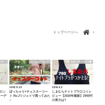
トップページへ
ーデ
ぽっちゃりコーデ
大きいサイズの下着
2018.11.25
2018.8.2
ドロン
ぽっちゃり×チェスターコー
しまむらナイトブラ口コミレ
コーデ
ト Re-Jリジェイで買ってみた
ビュー【2020年最新】2900円
♪
の実力は?