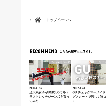
トップページへ
RECOMMEND
こちらの記事も人気です。
ぽっちゃりコーデ
GUコ
2019.2.24
2022.8.31
足太系女子がUNIQLOウルト
GU チェックマーメイ
ラストレッチジーンズを買っ
グスカートで涼しく秋
てみた
♪