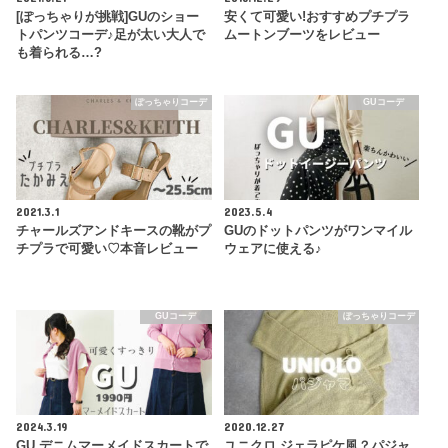
[ぽっちゃりが挑戦]GUのショー
安くて可愛い!おすすめプチプラ
トパンツコーデ♪足が太い大人で
ムートンブーツをレビュー
も着られる…?
ぽっちゃりコーデ
GUコーデ
2021.3.1
2023.5.4
チャールズアンドキースの靴がプ
GUのドットパンツがワンマイル
チプラで可愛い♡本音レビュー
ウェアに使える♪
GUコーデ
ぽっちゃりコーデ
2024.3.19
2020.12.27
GU デニムマーメイドスカートで
ユニクロ ジェラピケ風？パジャ