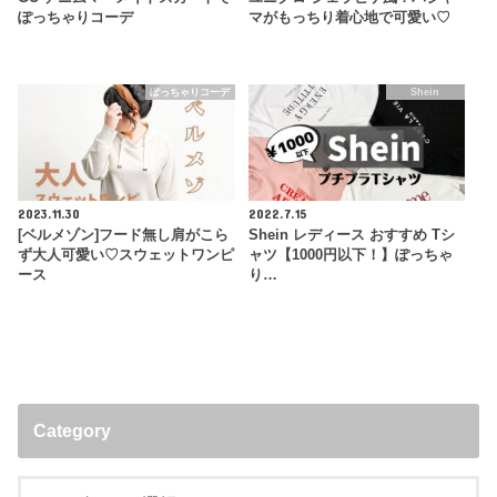
ぽっちゃりコーデ
マがもっちり着心地で可愛い♡
ぽっちゃりコーデ
Shein
2023.11.30
2022.7.15
[ベルメゾン]フード無し肩がこら
Shein レディース おすすめ Tシ
ず大人可愛い♡スウェットワンピ
ャツ【1000円以下！】ぽっちゃ
ース
り…
Category