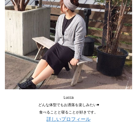
Lucca
どんな体型でもお洒落を楽しみたい♥
食べることと寝ることが好きです。
詳しいプロフィール