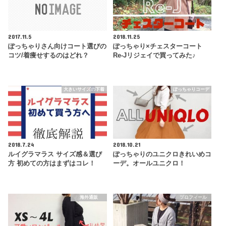
2017.11.5
2018.11.25
ぽっちゃりさん向けコート選びの
ぽっちゃり×チェスターコート
コツ/着痩せするのはどれ？
Re-Jリジェイで買ってみた♪
大きいサイズの下着
ぽっちゃりコーデ
2018.7.24
2018.10.21
ルイグラマラス サイズ感＆選び
ぽっちゃりのユニクロきれいめコ
方 初めての方はまずはコレ！
ーデ。オールユニクロ！
海外通販
プロフィール