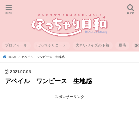
menu
search
プロフィール
ぽっちゃりコーデ
大きいサイズの下着
脱毛
HOME
アベイル ワンピース 生地感
2021.07.03
アベイル ワンピース 生地感
スポンサーリンク