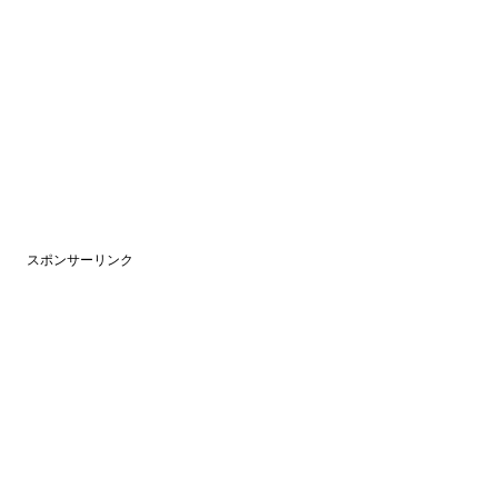
スポンサーリンク