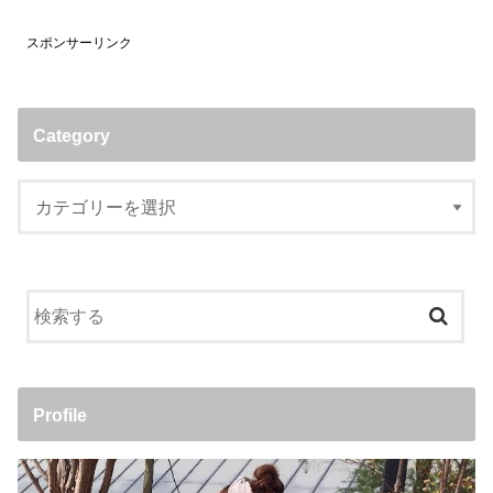
スポンサーリンク
Category
Profile