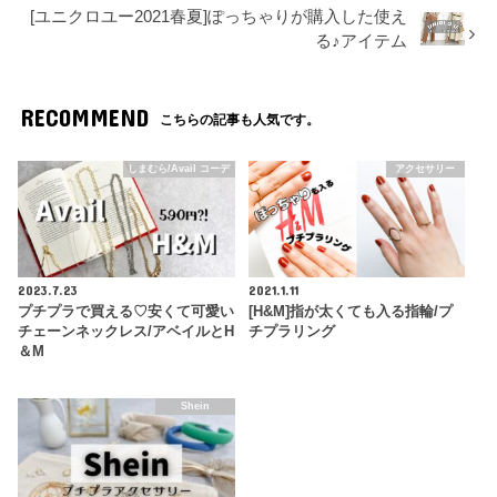
[ユニクロユー2021春夏]ぽっちゃりが購入した使え
る♪アイテム
RECOMMEND
こちらの記事も人気です。
しまむら/Avail コーデ
アクセサリー
2023.7.23
2021.1.11
プチプラで買える♡安くて可愛い
[H&M]指が太くても入る指輪/プ
チェーンネックレス/アベイルとH
チプラリング
＆M
Shein