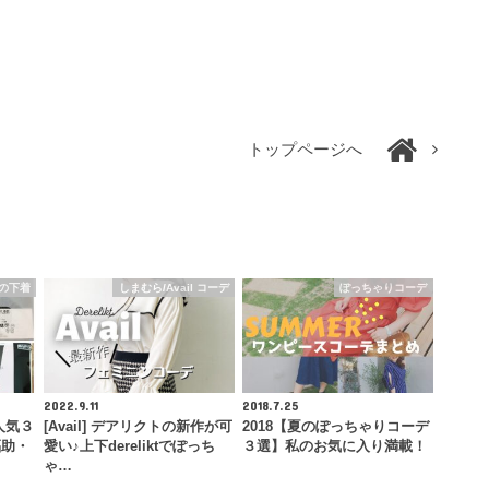
トップページへ
の下着
しまむら/Avail コーデ
ぽっちゃりコーデ
2022.9.11
2018.7.25
人気３
[Avail] デアリクトの新作が可
2018【夏のぽっちゃりコーデ
福助・
愛い♪上下dereliktでぽっち
３選】私のお気に入り満載！
ゃ…