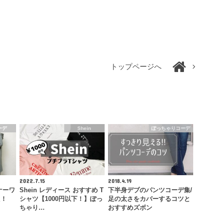
トップページへ
ーデ
Shein
ぽっちゃりコーデ
2022.7.15
2018.4.19
ナーワ
Shein レディース おすすめ T
下半身デブのパンツコーデ集/
た！
シャツ【1000円以下！】ぽっ
足の太さをカバーするコツと
ちゃり…
おすすめズボン