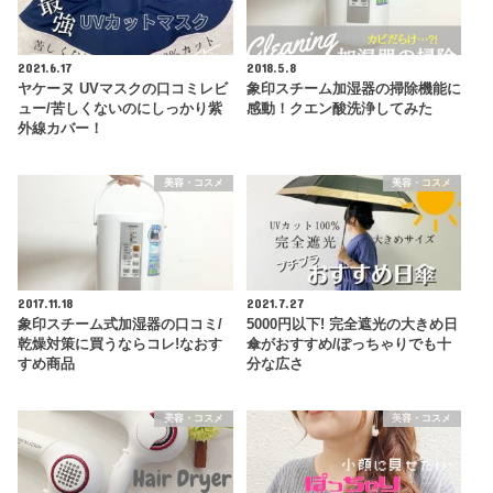
2021.6.17
2018.5.8
ヤケーヌ UVマスクの口コミレビ
象印スチーム加湿器の掃除機能に
ュー/苦しくないのにしっかり紫
感動！クエン酸洗浄してみた
外線カバー！
美容・コスメ
美容・コスメ
2017.11.18
2021.7.27
象印スチーム式加湿器の口コミ/
5000円以下! 完全遮光の大きめ日
乾燥対策に買うならコレ!なおす
傘がおすすめ/ぽっちゃりでも十
すめ商品
分な広さ
美容・コスメ
美容・コスメ