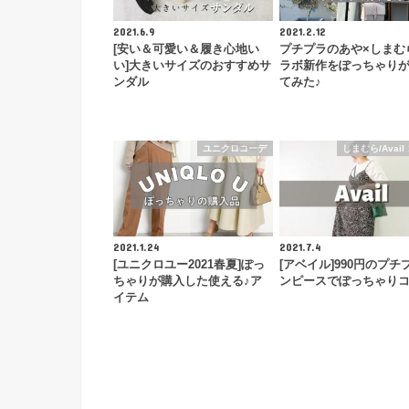
2021.6.9
2021.2.12
[安い＆可愛い＆履き心地い
プチプラのあや×しまむ
い]大きいサイズのおすすめサ
ラボ新作をぽっちゃり
ンダル
てみた♪
ユニクロコーデ
しまむら/Avail
2021.1.24
2021.7.4
[ユニクロユー2021春夏]ぽっ
[アベイル]990円のプチ
ちゃりが購入した使える♪ア
ンピースでぽっちゃり
イテム