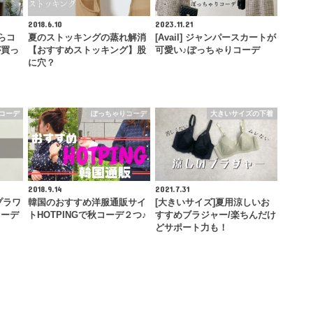
2018.6.10
2023.11.21
らコ
夏のストッキングの蒸れ解消
[Avail] ジャンパースカートが
が買っ
【おすすめストッキング】股
可愛い♪ぽっちゃりコーデ
に穴？
 コーデ
ぽっちゃりコーデ
大きいサイズの下着
2018.9.14
2021.7.31
プラワ
韓国のおすすめ洋服通販サイ
[大きいサイズ]夏用涼しいお
コーデ
トHOTPINGで秋コーデ２つ♪
すすめブラジャー/楽ちんだけ
どサポート力も！