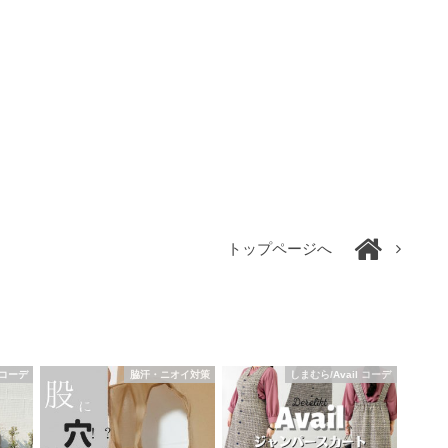
トップページへ
 コーデ
脇汗・ニオイ対策
しまむら/Avail コーデ