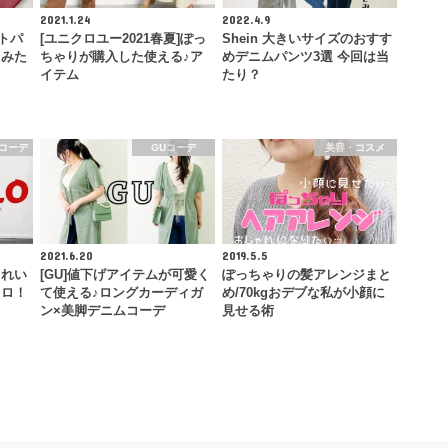
2021.1.24
2022.4.9
トパ
[ユニクロユー2021春夏]ぽっ
Shein 大きいサイズのおすす
てみた
ちゃりが購入した使える♪ア
めデニムパンツ3選 今回は当
イテム
たり？
コーデ
GUコーデ
美容・コスメ
2021.6.20
2019.5.5
きれい
[GU]値下げアイテムが可愛く
ぽっちゃりの髪アレンジまと
クロ！
て使える♪ロングカーディガ
め/70kgおデブな私が小顔に
ン×美脚デニムコーデ
見せる術