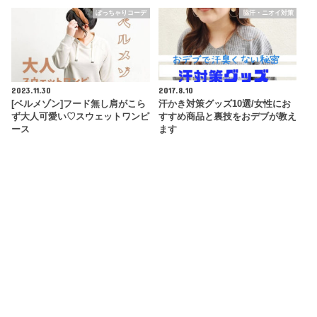
ぽっちゃりコーデ
脇汗・ニオイ対策
2023.11.30
2017.8.10
[ベルメゾン]フード無し肩がこら
汗かき対策グッズ10選/女性にお
ず大人可愛い♡スウェットワンピ
すすめ商品と裏技をおデブが教え
ース
ます