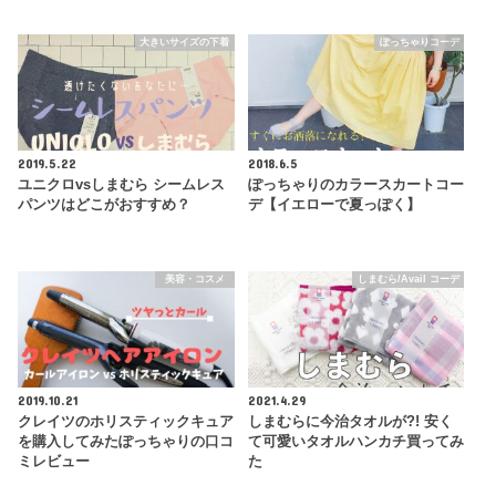
大きいサイズの下着
ぽっちゃりコーデ
2019.5.22
2018.6.5
ユニクロvsしまむら シームレス
ぽっちゃりのカラースカートコー
パンツはどこがおすすめ？
デ【イエローで夏っぽく】
美容・コスメ
しまむら/Avail コーデ
2019.10.21
2021.4.29
クレイツのホリスティックキュア
しまむらに今治タオルが?! 安く
を購入してみたぽっちゃりの口コ
て可愛いタオルハンカチ買ってみ
ミレビュー
た