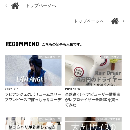
トップページへ
トップページへ
RECOMMEND
こちらの記事も人気です。
ぽっちゃりコーデ
美容・コスメ
2023.2.3
2018.10.17
ラビアンジェのボリュームスリー
全然違う! ヘアビューザー愛用者
ブワンピースでぽっちゃりコーデ
がレプロナイザー最新3Dを買っ
てみた
ぽっちゃりコーデ
大きいサイズの下着