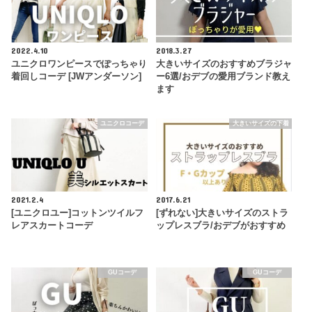
2022.4.10
2018.3.27
ユニクロワンピースでぽっちゃり
大きいサイズのおすすめブラジャ
着回しコーデ [JWアンダーソン]
ー6選/おデブの愛用ブランド教え
ます
ユニクロコーデ
大きいサイズの下着
2021.2.4
2017.6.21
[ユニクロユー]コットンツイルフ
[ずれない]大きいサイズのストラ
レアスカートコーデ
ップレスブラ/おデブがおすすめ
GUコーデ
GUコーデ