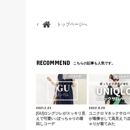
トップページへ
RECOMMEND
こちらの記事も人気です。
GUコーデ
ぽっちゃり
2021.3.24
2022.8.20
[GU]ロングジレがスッキリ見
ユニクロ Vネックサロ
えで可愛い♪ぽっちゃりの着
が着痩せして高見え？
回しコーデ
ゃりが着てみた