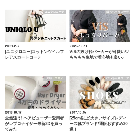
ユニクロコーデ
ぽっちゃりコーデ
2021.2.4
2023.10.31
[ユニクロユー]コットンツイルフ
ViSの抜け衿パーカーが可愛い♡
レアスカートコーデ
もちもち生地で着心地も良い♪
美容・コスメ
ぽっちゃりコーデ
2018.10.17
2017.10.16
全然違う! ヘアビューザー愛用者
[25cm以上]大きいサイズレディ
がレプロナイザー最新3Dを買っ
ース靴ブランド/通販おすすめ30
てみた
選！