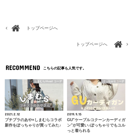
トップページへ
トップページへ
RECOMMEND
こちらの記事も人気です。
しまむら/Avail コーデ
ぽっちゃりコーデ
2021.2.12
2019.9.15
プチプラのあや×しまむらコラボ
GU”ケーブルコクーンカーディガ
新作をぽっちゃりが買ってみた♪
ン"が可愛い♪ぽっちゃりでもユル
っと着られる