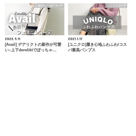
しまむら/Avail コーデ
ユニクロコーデ
2022.9.11
2021.1.17
[Avail] デアリクトの新作が可愛
[ユニクロ]履き心地ふわふわ/コス
い♪上下dereliktでぽっちゃ…
パ最高パンプス