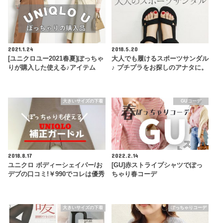
2021.1.24
2018.5.20
[ユニクロユー2021春夏]ぽっちゃ
大人でも履けるスポーツサンダル
りが購入した使える♪アイテム
♪ プチプラをお探しのアナタに。
大きいサイズの下着
GUコーデ
2018.8.17
2022.2.14
ユニクロ ボディーシェイパー/お
[GU]赤ストライプシャツでぽっ
デブの口コミ!￥990でコレは優秀
ちゃり春コーデ
大きいサイズの下着
ぽっちゃりコーデ