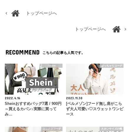
トップページへ
トップページへ
RECOMMEND
こちらの記事も人気です。
Shein
ぽっちゃりコーデ
2022.4.16
2023.11.30
Sheinおすすめバッグ7選 / 900円
[ベルメゾン]フード無し肩がこら
～買えるカバン♪実際に買って
ず大人可愛い♡スウェットワンピ
み…
ース
ユニクロコーデ
大きいサイズの靴