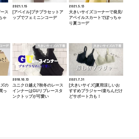
2021.1.15
2021.5.13
ピース
[アベイル]プチプラセットア
大きいサイズコーナーで発見/
ちゃ
ップでフェミニンコーデ
アベイルスカートでぽっちゃ
り夏コーデ
コーデ
大きいサイズの下着
大きいサイズの下着
2018.10.13
2021.7.31
イズの
ユニクロ越え?秋冬のレース
[大きいサイズ]夏用涼しいお
買っ
インナーはGUリブレースタ
すすめブラジャー/楽ちんだけ
ンクトップが可愛い
どサポート力も！