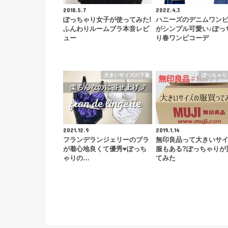
2018.5.7
2022.4.3
ぽっちゃり女子が使ってみた!
ハニーズのデニムワン
ふんわりルームブラ本音レビ
がシンプル可愛い♪ぽっ
ュー
り春ワンピコーデ
大きいサイズの下着
ぽっちゃり
2021.12.9
2019.1.14
フランデランジェリーのブラ
無印良品って大きいサ
が着心地良くて優秀♥ぽっち
服もある?ぽっちゃりが
ゃりの…
てみた