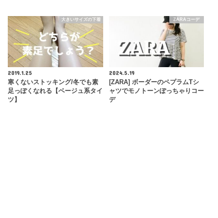
大きいサイズの下着
ZARAコーデ
2019.1.25
2024.5.19
寒くないストッキング/冬でも素
[ZARA] ボーダーのペプラムTシ
足っぽくなれる【ベージュ系タイ
ャツでモノトーンぽっちゃりコー
ツ】
デ