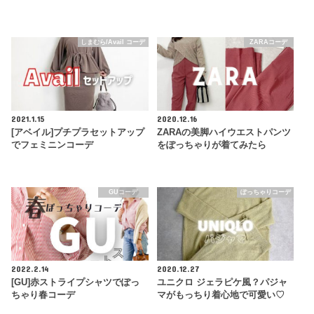
しまむら/Avail コーデ
ZARAコーデ
2021.1.15
2020.12.16
[アベイル]プチプラセットアップ
ZARAの美脚ハイウエストパンツ
でフェミニンコーデ
をぽっちゃりが着てみたら
GUコーデ
ぽっちゃりコーデ
2022.2.14
2020.12.27
[GU]赤ストライプシャツでぽっ
ユニクロ ジェラピケ風？パジャ
ちゃり春コーデ
マがもっちり着心地で可愛い♡