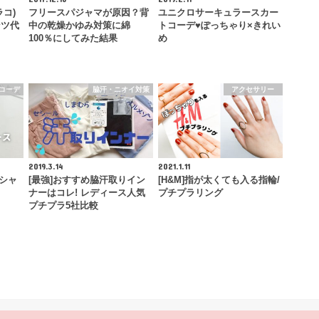
コ)
フリースパジャマが原因？背
ユニクロサーキュラースカー
ンツ代
中の乾燥かゆみ対策に綿
トコーデ♥ぽっちゃり×きれい
100％にしてみた結果
め
コーデ
脇汗・ニオイ対策
アクセサリー
2019.3.14
2021.1.11
♪シャ
[最強]おすすめ脇汗取りイン
[H&M]指が太くても入る指輪/
ナーはコレ! レディース人気
プチプラリング
プチプラ5社比較