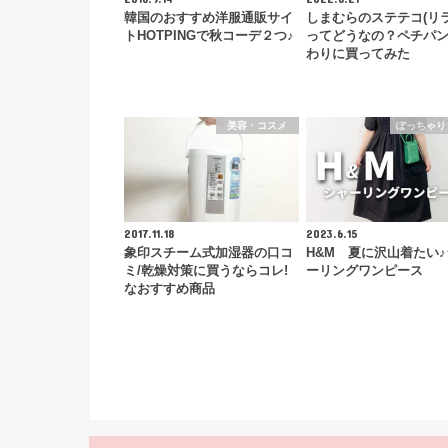
韓国のおすすめ洋服通販サイ
しまむらのステテコ(リラ
トHOTPINGで秋コーデ２つ♪
ってどうなの？ペチパ
わりに買ってみた
美容・コスメ
ぽっちゃり
2017.11.18
2023.6.15
象印スチーム式加湿器の口コ
H&M 夏に沢山着たい
ミ/乾燥対策に買うならコレ!
ーリングワンピース
なおすすめ商品