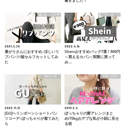
書きました！
ぽっちゃりコーデ
Shein
2021.5.30
2022.4.16
暑がりさんにおすすめ♪涼しいリ
Sheinおすすめバッグ7選 / 900円
ブパンツ/裾セルフカットしてみ
～買えるカバン♪実際に買って
た
み…
GUコーデ
美容・コスメ
2022.11.13
2019.5.5
[GU]ヘリンボーンショートパン
ぽっちゃりの髪アレンジまと
ツコーデ♪ぽっちゃりが着てみた
め/70kgおデブな私が小顔に見せ
ら
る術