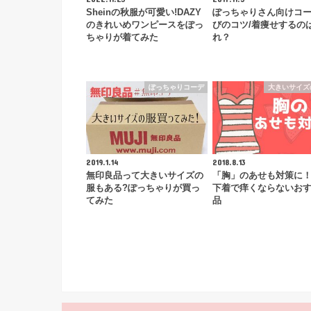
Sheinの秋服が可愛い!DAZY
ぽっちゃりさん向けコ
のきれいめワンピースをぽっ
びのコツ/着痩せするの
ちゃりが着てみた
れ？
ぽっちゃりコーデ
大きいサイズ
2019.1.14
2018.8.13
無印良品って大きいサイズの
「胸」のあせも対策に
服もある?ぽっちゃりが買っ
下着で痒くならないお
てみた
品