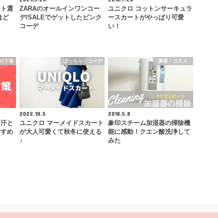
ート選
ZARAのオールインワンコー
ユニクロ コットンサーキュラ
はど
デ/SALEでゲットしたピンク
ースカートがやっぱり可愛
コーデ
い！
の下着
ぽっちゃりコーデ
美容・コスメ
2022.10.5
2018.5.8
！汗と
ユニクロ マーメイドスカート
象印スチーム加湿器の掃除機
すすめ
が大人可愛くて秋冬に使える
能に感動！クエン酸洗浄して
♪
みた