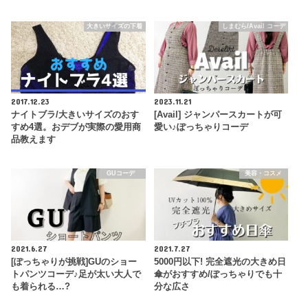
大きいサイズの下着
しまむら/Avail コーデ
2017.12.23
2023.11.21
ナイトブラ/大きいサイズのおす
[Avail] ジャンパースカートが可
すめ4選。おデブが実際の愛用商
愛い♪ぽっちゃりコーデ
品教えます
GUコーデ
美容・コスメ
2021.6.27
2021.7.27
[ぽっちゃりが挑戦]GUのショー
5000円以下! 完全遮光の大きめ日
トパンツコーデ♪足が太い大人で
傘がおすすめ/ぽっちゃりでも十
も着られる…?
分な広さ