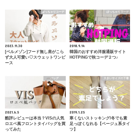
ぽっちゃりコーデ
ぽっちゃりコーデ
2023.11.30
2018.9.14
[ベルメゾン]フード無し肩がこら
韓国のおすすめ洋服通販サイト
ず大人可愛い♡スウェットワンピ
HOTPINGで秋コーデ２つ♪
ース
バッグ
大きいサイズの下着
2021.6.5
2019.1.25
酷評レビューは本当？VISの人気
寒くないストッキング/冬でも素
ロエベ風フロントタイバッグを買
足っぽくなれる【ベージュ系タイ
ってみた
ツ】