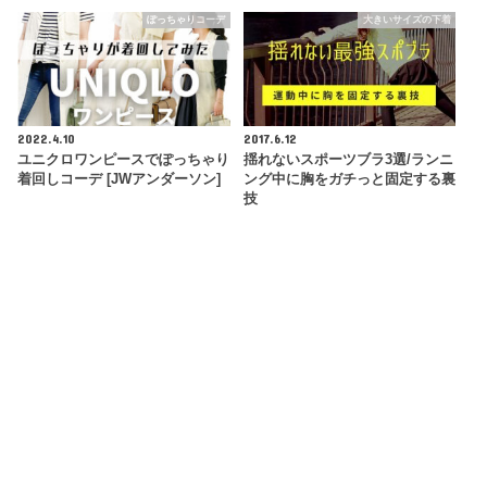
ぽっちゃりコーデ
大きいサイズの下着
2022.4.10
2017.6.12
ユニクロワンピースでぽっちゃり
揺れないスポーツブラ3選/ランニ
着回しコーデ [JWアンダーソン]
ング中に胸をガチっと固定する裏
技