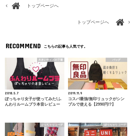
トップページへ
トップページへ
RECOMMEND
こちらの記事も人気です。
大きいサイズの下着
バッグ
2018.5.7
2019.11.9
ぽっちゃり女子が使ってみた!ふ
コスパ最強/無印リュックがシン
んわりルームブラ本音レビュー
プルで使える【2990円!?】
ぽっちゃりコーデ
ぽっちゃりコーデ