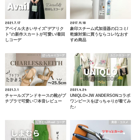
2021.7.17
2017.11.18
アベイル大きいサイズ"デアリク
象印スチーム式加湿器の口コミ/
ト"の新作スカートが可愛い/着回
乾燥対策に買うならコレ!なおす
しコーデ
すめ商品
ぽっちゃりコーデ
ユニクロコーデ
2021.3.1
2021.4.24
チャールズアンドキースの靴がプ
UNIQLO×JW ANDERSONコラボ
チプラで可愛い♡本音レビュー
ワンピースをぽっちゃりが着てみ
た♪
しまむら/Avail コーデ
美容・コスメ