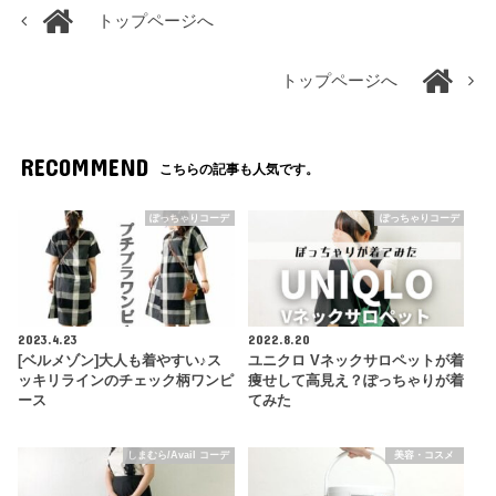
トップページへ
トップページへ
RECOMMEND
こちらの記事も人気です。
ぽっちゃりコーデ
ぽっちゃりコーデ
2023.4.23
2022.8.20
[ベルメゾン]大人も着やすい♪ス
ユニクロ Vネックサロペットが着
ッキリラインのチェック柄ワンピ
痩せして高見え？ぽっちゃりが着
ース
てみた
しまむら/Avail コーデ
美容・コスメ