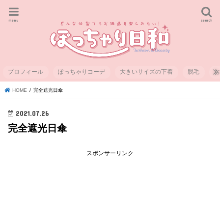
menu
search
プロフィール
ぽっちゃりコーデ
大きいサイズの下着
脱毛
HOME
完全遮光日傘
2021.07.26
完全遮光日傘
スポンサーリンク