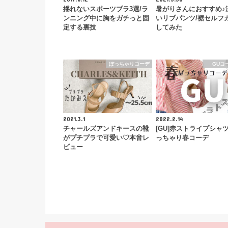
揺れないスポーツブラ3選/ラ
暑がりさんにおすすめ♪
ンニング中に胸をガチっと固
いリブパンツ/裾セルフ
定する裏技
してみた
ぽっちゃりコーデ
GUコ
2021.3.1
2022.2.14
チャールズアンドキースの靴
[GU]赤ストライプシャ
がプチプラで可愛い♡本音レ
っちゃり春コーデ
ビュー