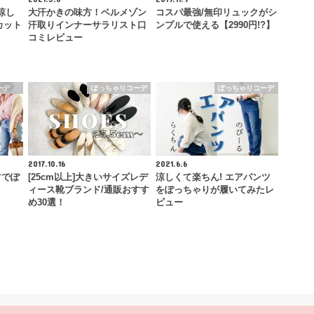
涼し
大汗かきの味方！ベルメゾン
コスパ最強/無印リュックがシ
カット
汗取りインナーサラリスト口
ンプルで使える【2990円!?】
コミレビュー
ーデ
ぽっちゃりコーデ
ぽっちゃりコーデ
2017.10.16
2021.6.6
ツでぽ
[25cm以上]大きいサイズレデ
涼しくて楽ちん! エアパンツ
ィース靴ブランド/通販おすす
をぽっちゃりが履いてみたレ
め30選！
ビュー