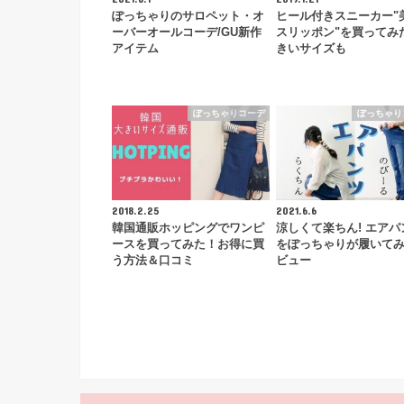
ぽっちゃりのサロペット・オ
ヒール付きスニーカー"
ーバーオールコーデ/GU新作
スリッポン"を買ってみ
アイテム
きいサイズも
ぽっちゃりコーデ
ぽっちゃり
2018.2.25
2021.6.6
韓国通販ホッピングでワンピ
涼しくて楽ちん! エアパ
ースを買ってみた！お得に買
をぽっちゃりが履いて
う方法＆口コミ
ビュー