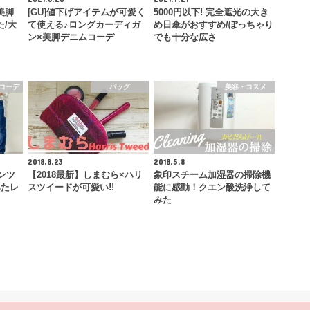
美脚
[GU]値下げアイテムが可愛く
5000円以下! 完全遮光の大き
た/大
て使える♪ロングカーディガ
め日傘がおすすめ/ぽっちゃり
ン×美脚デニムコーデ
でも十分な広さ
コーデ
バッグ
美容・コスメ
2018.8.23
2018.5.8
ンツ
【2018最新】しまむら×ハリ
象印スチーム加湿器の掃除機
みたレ
スツイードが可愛い!!
能に感動！クエン酸洗浄して
みた