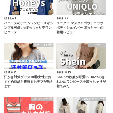
2022.4.3
2022.1.1
ハニーズのデニムワンピースがシ
ユニクロ マメクロゴウチコラボ
ンプル可愛い♪ぽっちゃり春ワン
ボディシェイパー ぽっちゃりの
ピコーデ
着用レビュー
脇汗・ニオイ対策
Shein
2017.8.10
2022.11.23
汗かき対策グッズ10選/女性にお
Sheinの秋服が可愛い!DAZYのき
すすめ商品と裏技をおデブが教え
れいめワンピースをぽっちゃりが
ます
着てみた
大きいサイズの下着
しまむら/Avail コーデ