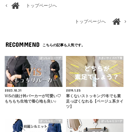
トップページへ
トップページへ
RECOMMEND
こちらの記事も人気です。
ぽっちゃりコーデ
大きいサイズの下着
2023.10.31
2019.1.25
ViSの抜け衿パーカーが可愛い♡
寒くないストッキング/冬でも素
もちもち生地で着心地も良い♪
足っぽくなれる【ベージュ系タイ
ツ】
ぽっちゃりコーデ
ぽっちゃりコーデ