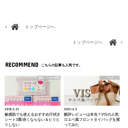
トップページへ
トップページへ
RECOMMEND
こちらの記事も人気です。
脇汗・ニオイ対策
バッグ
2018.5.21
2021.6.5
敏感肌でも使えるおすすめ汗拭き
酷評レビューは本当？VISの人気
シート3選/赤くならない＆ヒリヒ
ロエベ風フロントタイバッグを買
リしない
ってみた