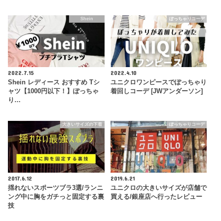
Shein
ぽっちゃりコーデ
2022.7.15
2022.4.10
Shein レディース おすすめ Tシ
ユニクロワンピースでぽっちゃり
ャツ【1000円以下！】ぽっちゃ
着回しコーデ [JWアンダーソン]
り…
大きいサイズの下着
ぽっちゃりコーデ
2017.6.12
2019.6.21
揺れないスポーツブラ3選/ランニ
ユニクロの大きいサイズが店舗で
ング中に胸をガチっと固定する裏
買える/銀座店へ行ったレビュー
技