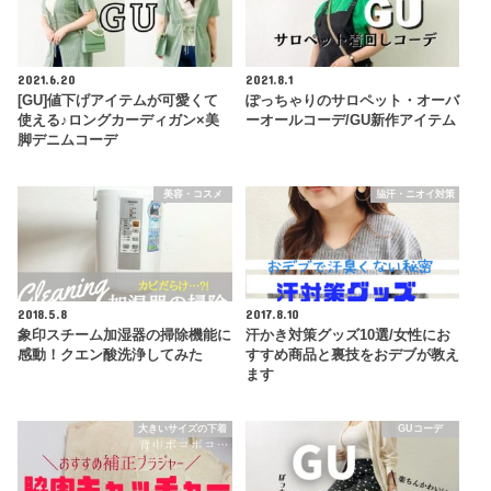
2021.6.20
2021.8.1
[GU]値下げアイテムが可愛くて
ぽっちゃりのサロペット・オーバ
使える♪ロングカーディガン×美
ーオールコーデ/GU新作アイテム
脚デニムコーデ
美容・コスメ
脇汗・ニオイ対策
2018.5.8
2017.8.10
象印スチーム加湿器の掃除機能に
汗かき対策グッズ10選/女性にお
感動！クエン酸洗浄してみた
すすめ商品と裏技をおデブが教え
ます
大きいサイズの下着
GUコーデ