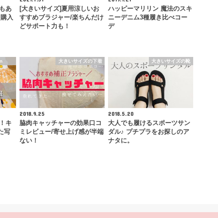
ズもあ
[大きいサイズ]夏用涼しいお
ハッピーマリリン 魔法のスキ
て購入
すすめブラジャー/楽ちんだけ
ニーデニム3種履き比べコー
どサポート力も！
デ
n
大きいサイズの下着
大きいサイズの靴
2018.9.25
2018.5.20
い！キ
脇肉キャッチャーの効果口コ
大人でも履けるスポーツサン
た写
ミレビュー/寄せ上げ感が半端
ダル♪ プチプラをお探しのア
ない！
ナタに。