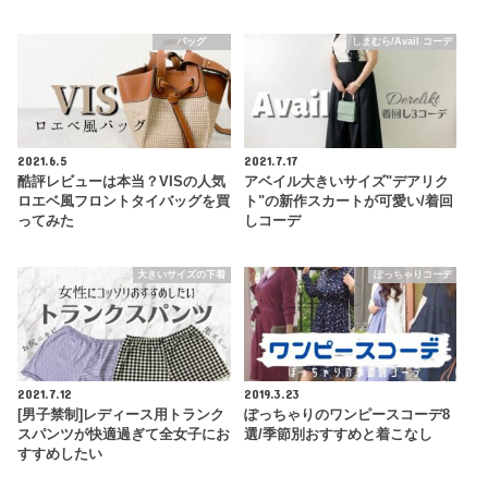
バッグ
しまむら/Avail コーデ
2021.6.5
2021.7.17
酷評レビューは本当？VISの人気
アベイル大きいサイズ"デアリク
ロエベ風フロントタイバッグを買
ト"の新作スカートが可愛い/着回
ってみた
しコーデ
大きいサイズの下着
ぽっちゃりコーデ
2021.7.12
2019.3.23
[男子禁制]レディース用トランク
ぽっちゃりのワンピースコーデ8
スパンツが快適過ぎて全女子にお
選/季節別おすすめと着こなし
すすめしたい