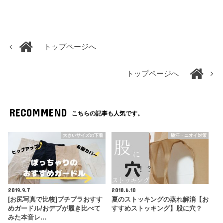
トップページへ
トップページへ
RECOMMEND
こちらの記事も人気です。
大きいサイズの下着
脇汗・ニオイ対策
2019.9.7
2018.6.10
[お尻写真で比較]プチプラおすす
夏のストッキングの蒸れ解消【お
めガードル/おデブが履き比べて
すすめストッキング】股に穴？
みた本音レ…